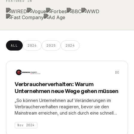
FEATURED IN
ALL
2026
2025
2024
DE
Verbraucherverhalten: Warum
Unternehmen neue Wege gehen müssen
„So können Unternehmen auf Veränderungen im
Verbraucherverhalten reagieren, bevor sie den
Mainstream erreichen, und sich durch eine schnelle
Anpassung von der Konkurrenz abheben“, erklärt
Spittler. Ein Beispiel sei die Trend-Engine von
Nov 2024
Nextatlas die es Marken ermöglicht, die Entwicklung