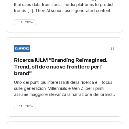
that uses data from social media platforms to predict
trends [...]. Their AI scours user-generated content
to detect signals that indicate an emerging trend,
offering insights into things like new silhouettes,
Oct 2024
textures, or even subcultural movements that might
influence fashion design.
IT
Ricerca IULM “Branding Reimagined.
Trend, sfide e nuove frontiere per i
brand”
Uno dei punti più interessanti della ricerca è il focus
sulle generazioni Millennials e Gen Z: per i primi
assume maggiore rilevanza la narrazione del brand
e la capacità di sviluppare un brand storytelling, con
un interesse cresciuto del 232% negli ultimi 18 mesi.
Oct 2024