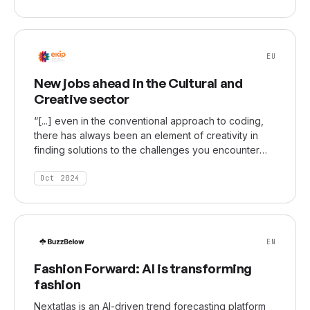
EU
New jobs ahead in the Cultural and
Creative sector
“[...] even in the conventional approach to coding,
there has always been an element of creativity in
finding solutions to the challenges you encounter
daily. With AI, though, the potential for creative
expression is vastly expanded. You’re no longer just
Oct 2024
coding—you’re instructing an AI system, guiding it to
create or solve problems on your behalf. [It's] an
evolution that brings a higher level of creativity to a
field that already had some, but wasn’t fully
EN
recognized for it,” says Erich Giordano, Head of
Business Development at Nextatlas.
Fashion Forward: AI is transforming
fashion
Nextatlas is an AI-driven trend forecasting platform