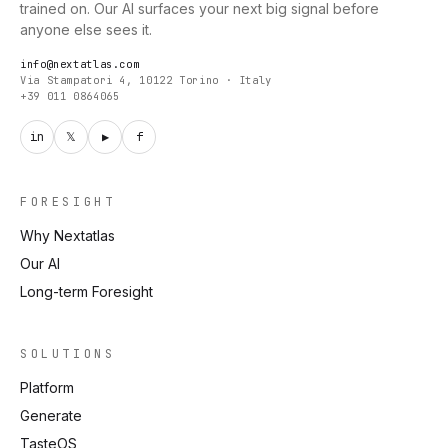
trained on. Our AI surfaces your next big signal before
anyone else sees it.
info@nextatlas.com
Via Stampatori 4, 10122 Torino · Italy
+39 011 0864065
in
𝕏
▶
f
FORESIGHT
Why Nextatlas
Our AI
Long-term Foresight
SOLUTIONS
Platform
Generate
TasteOS