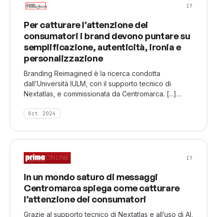
IT
Per catturare l’attenzione dei
consumatori i brand devono puntare su
semplificazione, autenticità, ironia e
personalizzazione
Branding Reimagined è la ricerca condotta
dall’Università IULM, con il supporto tecnico di
Nextatlas, e commissionata da Centromarca. [...]
“Uno degli aspetti più interessanti della ricerca è la
combinazione delle metodologie utilizzate”, spiega
Oct 2024
la professoressa Romenti. “[...] abbiamo gli insight
forniti da un software di intelligenza artificiale
generativa predittiva, che offre una previsione su
cosa ci aspetta nei prossimi 12 mesi per i brand [...]"
IT
In un mondo saturo di messaggi
Centromarca spiega come catturare
l’attenzione dei consumatori
Grazie al supporto tecnico di Nextatlas e all’uso di AI,