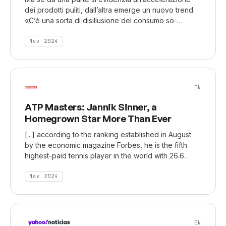
dei prodotti puliti, dall’altra emerge un nuovo trend.
«C’è una sorta di disillusione del consumo so-
stenibile, perché gli acquisti sono sempre ritenuti
colpevoli e quindi la tendenza è quella di ridurli:
Nov 2024
“underconsumption” è previsto infatti in crescita del
168% in un anno — dice Luca Morena, fondatore e
ceo di Nextatlas
EN
ATP Masters: Jannik Sinner, a
Homegrown Star More Than Ever
[...] according to the ranking established in August
by the economic magazine Forbes, he is the fifth
highest-paid tennis player in the world with 26.6
million dollars, 15 million of which comes from his
sponsors. According to marketing research firm
Nov 2024
Nextatlas, "Sinnermania" has four components, the
most important of which is his authenticity.
EN