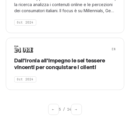
la ricerca analizza i contenuti online e le percezioni
dei consumatori italiani. Il focus è su Millennials, Gen
Z e Brand Activism, esaminando come le nuove
generazioni interagiscono con l’identità di marca e il
Oct 2024
brand storytelling.
EN
Dall'ironia all'impegno le sei tessere
vincenti per conquistare i clienti
Oct 2024
←
5
/
14
→