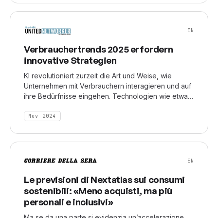
von Trends über Zeit und Regionen hinweg zu
verfolgen [...]
EN
Verbrauchertrends 2025 erfordern
innovative Strategien
KI revolutioniert zurzeit die Art und Weise, wie
Unternehmen mit Verbrauchern interagieren und auf
ihre Bedürfnisse eingehen. Technologien wie etwa
Trend-Engines ermöglichen es Marken,
aufkommende Tendenzen frühzeitig zu erkennen
Nov 2024
und in ihre Strategien einzubinden. [...] Ein Beispiel
sei die Trend-Engine von Nextatlas die es Marken
ermöglicht, die Entwicklung von Trends über Zeit
und Regionen hinweg zu verfolgen und deren
EN
potenziellen Einfluss auf die Konsumnachfrage zu
bewerten.
Le previsioni di Nextatlas sui consumi
sostenibili: «Meno acquisti, ma più
personali e inclusivi»
Ma se da una parte si evidenzia un’accelerazione